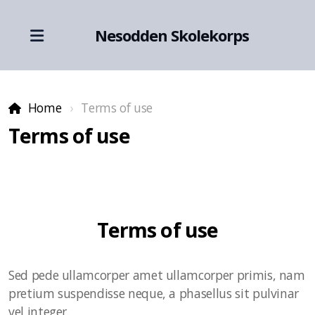
Nesodden Skolekorps
Home
Terms of use
Terms of use
Konsertprogram
Vedtekter
Kalender
Terms of use
Instrumentvedlikehold
Sed pede ullamcorper amet ullamcorper primis, nam
Uniformer
pretium suspendisse neque, a phasellus sit pulvinar
vel integer.