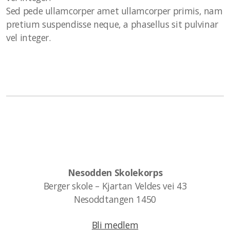
Sed pede ullamcorper amet ullamcorper primis, nam
pretium suspendisse neque, a phasellus sit pulvinar
Støtt NSK
vel integer.
Loppemarked
Nesodden Skolekorps
Berger skole – Kjartan Veldes vei 43
Nesoddtangen 1450
Bli medlem